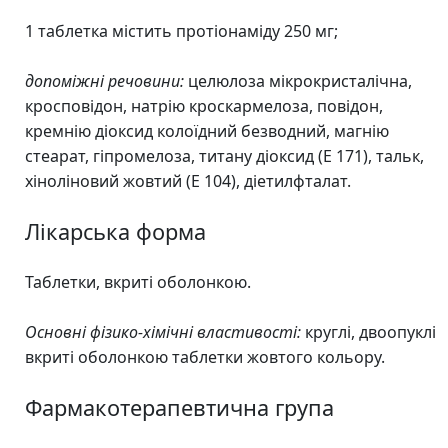
1 таблетка містить протіонаміду 250 мг;
допоміжні речовини:
целюлоза мікрокристалічна,
кросповідон, натрію кроскармелоза, повідон,
кремнію діоксид колоїдний безводний, магнію
стеарат, гіпромелоза, титану діоксид (Е 171), тальк,
хіноліновий жовтий (Е 104), діетилфталат.
Лікарська форма
Таблетки, вкриті оболонкою.
Основні фізико-хімічні властивості:
круглі, двоопуклі
вкриті оболонкою таблетки жовтого кольору.
Фармакотерапевтична група