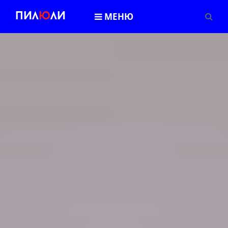
Пил
Ю
ли
МЕНЮ