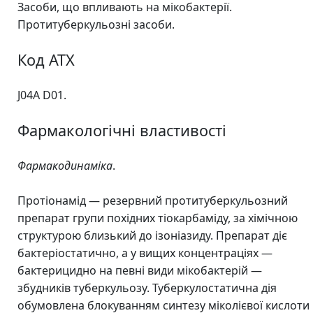
Засоби, що впливають на мікобактерії.
Протитуберкульозні засоби.
Код АТX
J04А D01.
Фармакологічні властивості
Фармакодинаміка
.
Протіонамід — резервний протитуберкульозний
препарат групи похідних тіокарбаміду, за хімічною
структурою близький до ізоніазиду. Препарат діє
бактеріостатично, а у вищих концентраціях —
бактерицидно на певні види мікобактерій —
збудників туберкульозу. Туберкулостатична дія
обумовлена блокуванням синтезу міколієвої кислоти