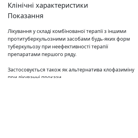
Клінічні характеристики
Показання
Лікування у складі комбінованої терапії з іншими
протитуберкульозними засобами будь-яких форм
туберкульозу при неефективності терапії
препаратами першого ряду.
Застосовується також як альтернатива клофазиміну
при лікуванні прокази.
Протипоказання
Підвищена чутливість до протіонаміду або до інших
компонентів препарату. Гострі та хронічні тяжкі
захворювання печінки (наприклад, гострий гепатит,
цироз печінки), гострий гастрит, виразкова хвороба