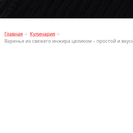
Главная
Кулинария
Варенье из свежего инжира целиком – простой и вкус