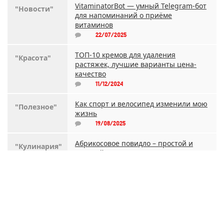
VitaminatorBot — умный Telegram-бот
"Новости"
для напоминаний о приёме
витаминов
22/07/2025
ТОП-10 кремов для удаления
"Красота"
растяжек, лучшие варианты цена-
качество
11/12/2024
Как спорт и велосипед изменили мою
"Полезное"
жизнь
19/08/2025
Абрикосовое повидло – простой и
"Кулинария"
вкусный рецепт, как приготовить
пошагово
19/03/2025
ПРОТОН - инструкция, состав,
"Здоровье"
применение, дозировка, показания,
противопоказания, отзывы
02/09/2025